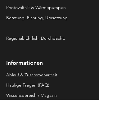
Photovoltaik & Wärmepumpen
Beratung, Planung, Umsetzung
Regional. Ehrlich. Durchdacht.
Informationen
Ablauf & Zusammenarbeit
Häufige Fragen (FAQ)
Wissensbereich / Magazin
Kontakt & Social
02938 - 643 00 55