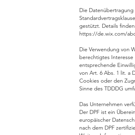
Die Datenübertragung i
Standardvertragsklaus
gestützt. Details finden
https://de.wix.com/abo
Die Verwendung von WIX
berechtigtes
Interesse
entsprechende
Einwill
von Art. 6 Abs. 1 lit. a
D
Cookies oder den Zugri
Sinne des TDDDG umfa
Das Unternehmen verfü
Der
DPF ist ein Übere
europäischer Datenschu
nach
dem DPF zertifizi