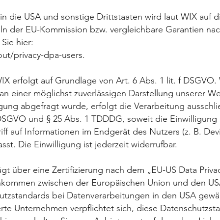
n die USA und sonstige Drittstaaten wird laut WIX auf d
eln
der EU-Kommission bzw. vergleichbare Garantien na
 Sie hier:
ut/privacy-dpa-users.
 erfolgt auf Grundlage von Art. 6 Abs. 1 lit. f DSGVO.
 an einer möglichst zuverlässigen Darstellung unserer We
igung abgefragt wurde, erfolgt die Verarbeitung ausschl
SGVO und § 25 Abs. 1 TDDDG, soweit die Einwilligung 
ff auf
Informationen im Endgerät des Nutzers (z. B. Devi
sst. Die
Einwilligung ist jederzeit widerrufbar.
gt über eine Zertifizierung nach dem „EU-US Data Priva
inkommen zwischen der Europäischen Union und den USA
tzstandards bei Datenverarbeitungen in den USA gewähr
erte Unternehmen verpflichtet sich, diese Datenschutzst